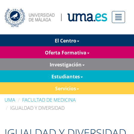
Menú
El Centro
Oferta Formativa
Investigación
Estudiantes
Servicios
UMA
FACULTAD DE MEDICINA
IGUALDAD Y DIVERSIDAD
IGUALDAD Y DIVERSIDAD