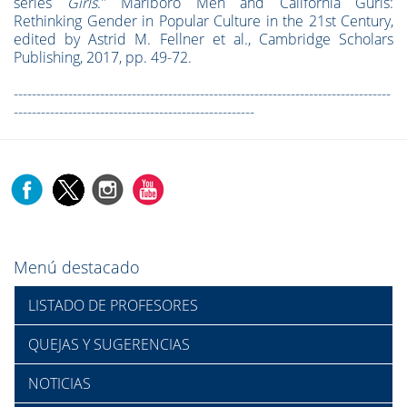
series
Girls
."
Marlboro Men and California Gurls:
Rethinking Gender in Popular Culture in the 21st Century
,
edited by Astrid M. Fellner et al., Cambridge Scholars
Publishing, 2017, pp. 49-72.
-----------------------------------------------------------------------------------
-----------------------------------------------------
Menú destacado
LISTADO DE PROFESORES
QUEJAS Y SUGERENCIAS
NOTICIAS