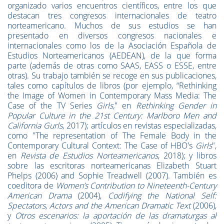
organizado varios encuentros científicos, entre los que
destacan tres congresos internacionales de teatro
norteamericano. Muchos de sus estudios se han
presentado en diversos congresos nacionales e
internacionales como los de la Asociación Española de
Estudios Norteamericanos (AEDEAN), de la que forma
parte (además de otras como SAAS, EASS o ESSE, entre
otras). Su trabajo también se recoge en sus publicaciones,
tales como capítulos de libros (por ejemplo, “Rethinking
the Image of Women in Contemporary Mass Media: The
Case of the TV Series
Girls,
" en
Rethinking Gender in
Popular Culture in the 21st Century: Marlboro Men and
California Gurls
, 2017); artículos en revistas especializadas,
como "The representation of The Female Body in the
Contemporary Cultural Context: The Case of HBO's
Girls
",
en
Revista de Estudios Norteamericanos
, 2018); y libros
sobre las escritoras norteamericanas Elizabeth Stuart
Phelps (2006) and Sophie Treadwell (2007). También es
coeditora de
Women’s Contribution to Nineteenth-Century
American Drama
(2004),
Codifying the National Self:
Spectators, Actors and the American Dramatic Text
(2006),
y
Otros escenarios: la aportación de las dramaturgas al