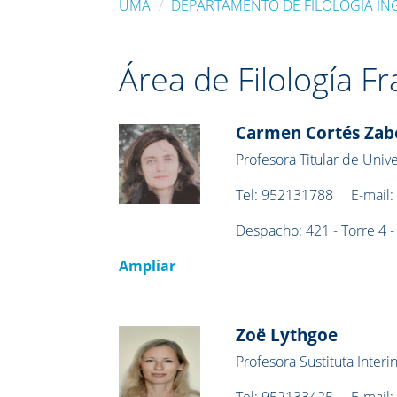
UMA
DEPARTAMENTO DE FILOLOGÍA IN
Área de Filología F
Carmen Cortés Zab
Profesora Titular de Univ
Tel:
952131788
E-mail
Despacho:
421 - Torre 4 -
Ampliar
Zoë Lythgoe
Profesora Sustituta Interi
Tel:
952133425
E-mail