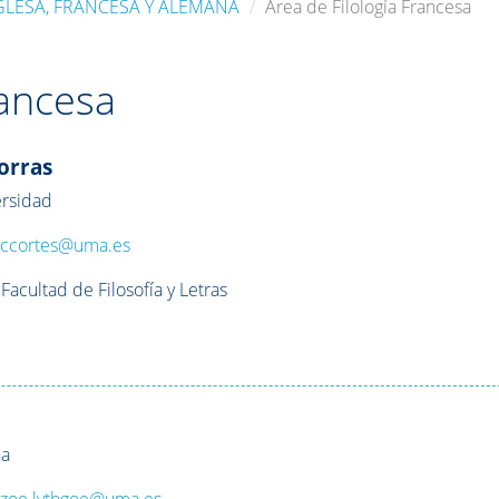
GLESA, FRANCESA Y ALEMANA
Área de Filología Francesa
rancesa
orras
ersidad
:
ccortes@uma.es
 Facultad de Filosofía y Letras
na
:
zoe.lythgoe@uma.es