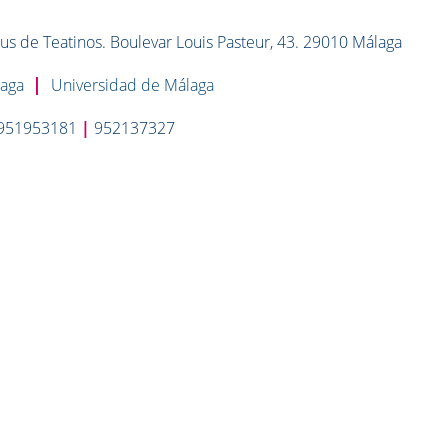
s de Teatinos. Boulevar Louis Pasteur, 43. 29010 Málaga
|
laga
Universidad de Málaga
951953181
|
952137327