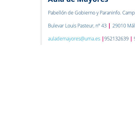
Pabellón de Gobierno y Paraninfo. Campu
|
Bulevar Louis Pasteur, nº 43
29010 Má
aulademayores@uma.es
|
952132639
|