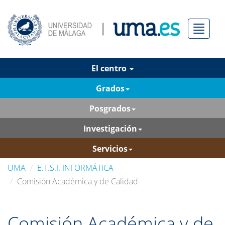
Menú
El centro
Grados
Posgrados
Investigación
Servicios
UMA
E.T.S.I. INFORMÁTICA
Comisión Académica y de Calidad
Comisión Académica y de