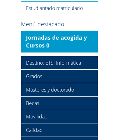
Estudiantado matriculado
Menú destacado
Jornadas de acogida y
Cursos 0
Destino: ETSI Informática
Grados
Másteres y doctorado
Becas
Movilidad
Calidad