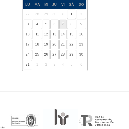
LU
MA
MI
JU
VI
SÁ
DO
27
28
29
30
31
1
2
3
4
5
6
7
8
9
10
11
12
13
14
15
16
17
18
19
20
21
22
23
24
25
26
27
28
29
30
31
1
2
3
4
5
6