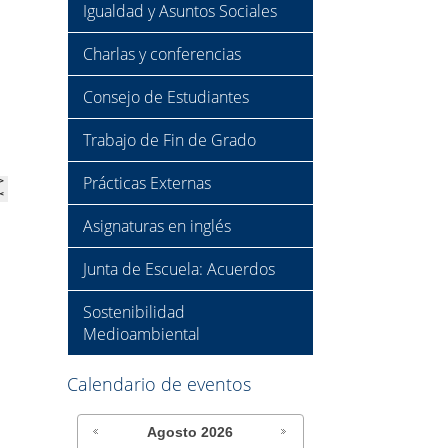
Igualdad y Asuntos Sociales
Charlas y conferencias
Consejo de Estudiantes
Trabajo de Fin de Grado
Prácticas Externas
Asignaturas en inglés
Junta de Escuela: Acuerdos
Sostenibilidad
Medioambiental
Calendario de eventos
Agosto
2026