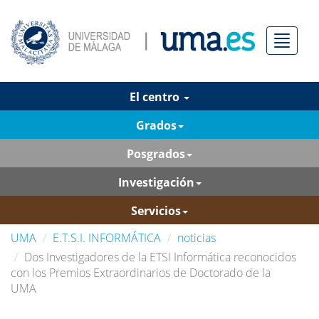
Menú
El centro
Grados
Posgrados
Investigación
Servicios
UMA
E.T.S.I. INFORMÁTICA
noticias
Dos Investigadores de la ETSI Informática reconocidos
con los Premios Extraordinarios de Doctorado de la
UMA