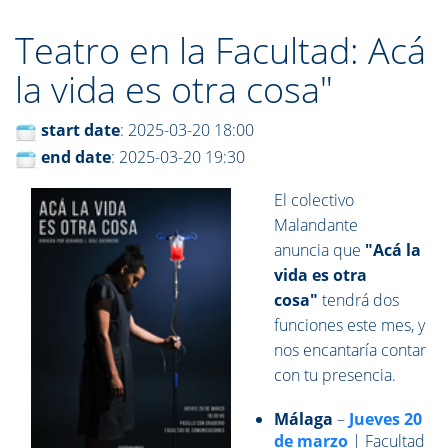
Teatro en la Facultad: Acá
la vida es otra cosa"
start date
: 2025-03-20 18:00
end date
: 2025-03-20 19:30
El colectivo
Malandante
anuncia
que
"Acá la
vida es otra
cosa"
tendrá dos
funciones este mes, y
nos encantaría contar
con tu presencia.
Málaga
–
Jueves 20
de marzo
| Facultad