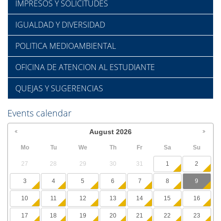
IMPRESOS Y SOLICITUDES
IGUALDAD Y DIVERSIDAD
POLITICA MEDIOAMBIENTAL
OFICINA DE ATENCION AL ESTUDIANTE
QUEJAS Y SUGERENCIAS
Events calendar
August
2026
Mo
Tu
We
Th
Fr
Sa
Su
27
28
29
30
31
1
2
3
4
5
6
7
8
9
10
11
12
13
14
15
16
17
18
19
20
21
22
23