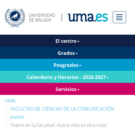
Menú
El centro
Grados
Posgrados
Calendario y Horarios - 2026-2027
Servicios
UMA
FACULTAD DE CIENCIAS DE LA COMUNICACIÓN
events
Teatro en la Facultad: Acá la vida es otra cosa"