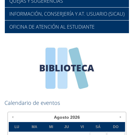
QUEJAS Y SUGERENCIAS
INFORMACIÓN, CONSERJERÍA Y AT. USUARIO (SICAU)
OFICINA DE ATENCIÓN AL ESTUDIANTE
Calendario de eventos
Agosto
2026
LU
MA
MI
JU
VI
SÁ
DO