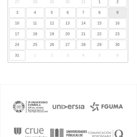
27
28
29
30
31
1
2
3
4
5
6
7
8
9
10
11
12
13
14
15
16
17
18
19
20
21
22
23
24
25
26
27
28
29
30
31
1
2
3
4
5
6