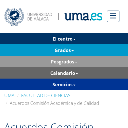
Menú
El centro
Grados
Posgrados
Calendario
Servicios
UMA
FACULTAD DE CIENCIAS
Acuerdos Comisión Académica y de Calidad
Acuerdos Comisión