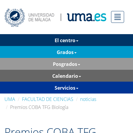
Menú
El centro
Grados
Posgrados
Calendario
Servicios
UMA
FACULTAD DE CIENCIAS
noticias
Premios COBA TFG Biología
Premios COBA TFG