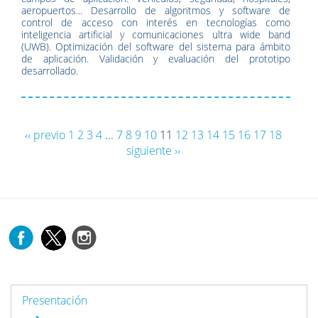
aeropuertos... Desarrollo de algoritmos y software de
control de acceso con interés en tecnologías como
inteligencia artificial y comunicaciones ultra wide band
(UWB). Optimización del software del sistema para ámbito
de aplicación. Validación y evaluación del prototipo
desarrollado.
‹‹ previo
1
2
3
4
...
7
8
9
10
11
12
13
14
15
16
17
18
siguiente ››
Presentación