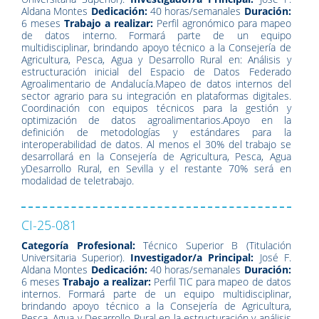
Aldana Montes
Dedicación:
40 horas/semanales
Duración:
6 meses
Trabajo a realizar:
Perfil agronómico para mapeo
de datos interno. Formará parte de un equipo
multidisciplinar, brindando apoyo técnico a la Consejería de
Agricultura, Pesca, Agua y Desarrollo Rural en: Análisis y
estructuración inicial del Espacio de Datos Federado
Agroalimentario de Andalucía.Mapeo de datos internos del
sector agrario para su integración en plataformas digitales.
Coordinación con equipos técnicos para la gestión y
optimización de datos agroalimentarios.Apoyo en la
definición de metodologías y estándares para la
interoperabilidad de datos. Al menos el 30% del trabajo se
desarrollará en la Consejería de Agricultura, Pesca, Agua
yDesarrollo Rural, en Sevilla y el restante 70% será en
modalidad de teletrabajo.
CI-25-081
Categoría Profesional:
Técnico Superior B (Titulación
Universitaria Superior).
Investigador/a Principal:
José F.
Aldana Montes
Dedicación:
40 horas/semanales
Duración:
6 meses
Trabajo a realizar:
Perfil TIC para mapeo de datos
internos. Formará parte de un equipo multidisciplinar,
brindando apoyo técnico a la Consejería de Agricultura,
Pesca, Agua y Desarrollo Rural en la estructuración y análisis