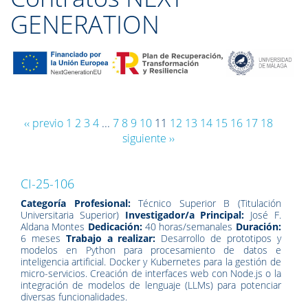
GENERATION
‹‹ previo
1
2
3
4
...
7
8
9
10
11
12
13
14
15
16
17
18
siguiente ››
CI-25-106
Categoría Profesional:
Técnico Superior B (Titulación
Universitaria Superior)
Investigador/a Principal:
José F.
Aldana Montes
Dedicación:
40 horas/semanales
Duración:
6 meses
Trabajo a realizar:
Desarrollo de prototipos y
modelos en Python para procesamiento de datos e
inteligencia artificial. Docker y Kubernetes para la gestión de
micro-servicios. Creación de interfaces web con Node.js o la
integración de modelos de lenguaje (LLMs) para potenciar
diversas funcionalidades.