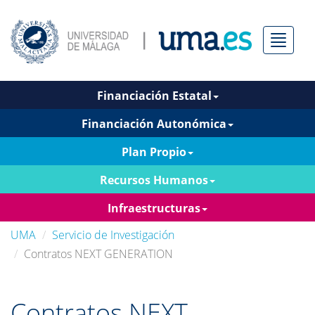
Menú
Financiación Estatal
Financiación Autonómica
Plan Propio
Recursos Humanos
Infraestructuras
UMA
Servicio de Investigación
Contratos NEXT GENERATION
Contratos NEXT