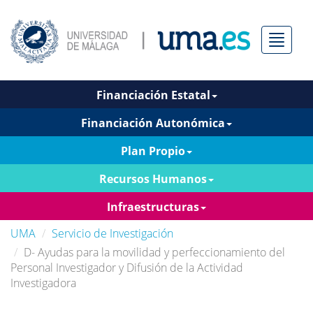
Menú
Financiación Estatal
Financiación Autonómica
Plan Propio
Recursos Humanos
Infraestructuras
UMA
Servicio de Investigación
D- Ayudas para la movilidad y perfeccionamiento del
Personal Investigador y Difusión de la Actividad
Investigadora