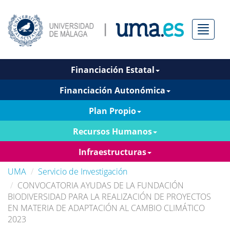
Menú
Financiación Estatal
Financiación Autonómica
Plan Propio
Recursos Humanos
Infraestructuras
UMA
Servicio de Investigación
CONVOCATORIA AYUDAS DE LA FUNDACIÓN
BIODIVERSIDAD PARA LA REALIZACIÓN DE PROYECTOS
EN MATERIA DE ADAPTACIÓN AL CAMBIO CLIMÁTICO
2023