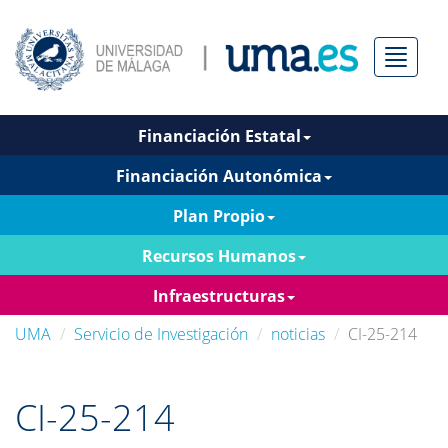
Menú
Financiación Estatal
Financiación Autonómica
Plan Propio
Recursos Humanos
Infraestructuras
UMA
Servicio de Investigación
noticias
CI-25-214
CI-25-214