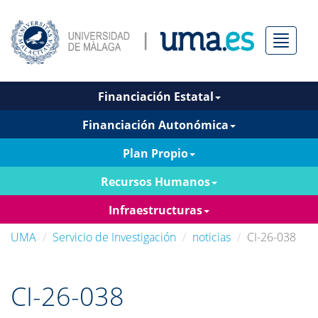
Menú
Financiación Estatal
Financiación Autonómica
Plan Propio
Recursos Humanos
Infraestructuras
UMA
Servicio de Investigación
noticias
CI-26-038
CI-26-038