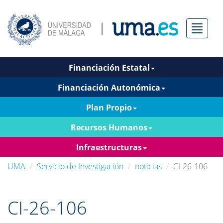
Menú
Financiación Estatal
Financiación Autonómica
Plan Propio
Recursos Humanos
Infraestructuras
UMA
Servicio de Investigación
noticias
CI-26-106
CI-26-106