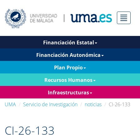
Menú
Financiación Estatal
Financiación Autonómica
Plan Propio
Recursos Humanos
Infraestructuras
UMA
Servicio de Investigación
noticias
CI-26-133
CI-26-133