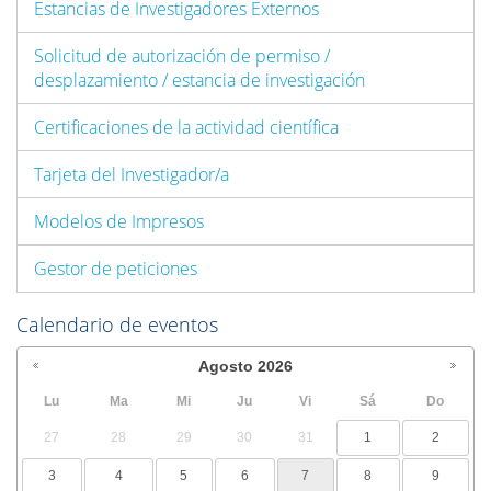
Estancias de Investigadores Externos
Solicitud de autorización de permiso /
desplazamiento / estancia de investigación
Certificaciones de la actividad científica
Tarjeta del Investigador/a
Modelos de Impresos
Gestor de peticiones
Calendario de eventos
Agosto
2026
Lu
Ma
Mi
Ju
Vi
Sá
Do
27
28
29
30
31
1
2
3
4
5
6
7
8
9