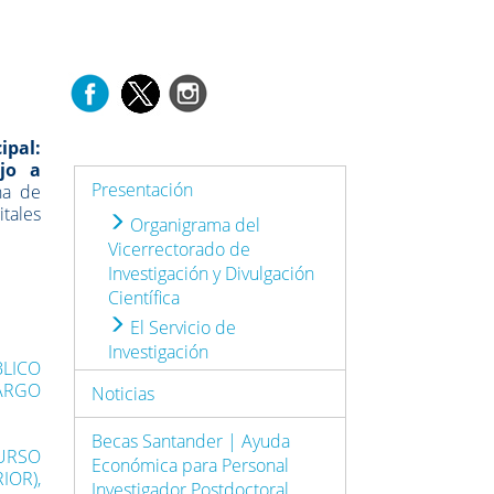
ipal:
ajo a
Presentación
ha de
tales
Organigrama del
Vicerrectorado de
Investigación y Divulgación
Científica
El Servicio de
Investigación
BLICO
CARGO
Noticias
Becas Santander | Ayuda
CURSO
Económica para Personal
IOR),
Investigador Postdoctoral