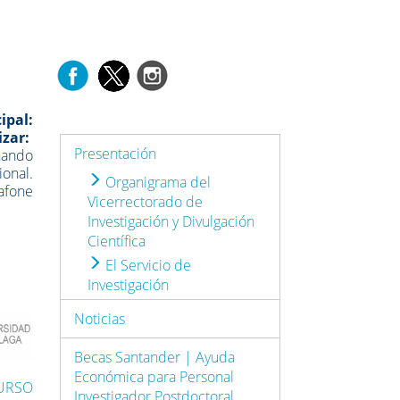
ipal:
izar:
Presentación
hando
onal.
Organigrama del
afone
Vicerrectorado de
Investigación y Divulgación
Científica
El Servicio de
Investigación
Noticias
Becas Santander | Ayuda
Económica para Personal
CURSO
Investigador Postdoctoral