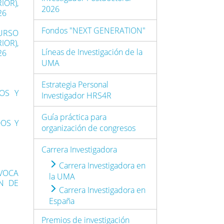
IOR),
2026
26
Fondos "NEXT GENERATION"
CURSO
IOR),
Líneas de Investigación de la
26
UMA
Estrategia Personal
DOS Y
Investigador HRS4R
Guía práctica para
DOS Y
organización de congresos
Carrera Investigadora
Carrera Investigadora en
VOCA
la UMA
N DE
Carrera Investigadora en
España
Premios de investigación