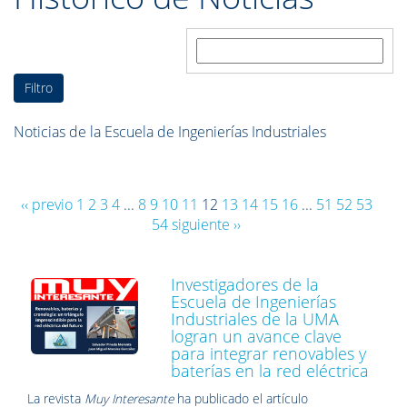
descripción es:
Noticias de la Escuela de Ingenierías Industriales
‹‹ previo
1
2
3
4
...
8
9
10
11
12
13
14
15
16
...
51
52
53
54
siguiente ››
Investigadores de la
Escuela de Ingenierías
Industriales de la UMA
logran un avance clave
para integrar renovables y
baterías en la red eléctrica
La revista
Muy Interesante
ha publicado el artículo