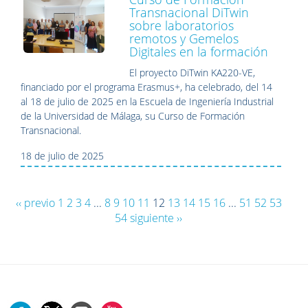
Transnacional DiTwin
sobre laboratorios
remotos y Gemelos
Digitales en la formación
El proyecto DiTwin KA220-VE,
financiado por el programa Erasmus+, ha celebrado, del 14
al 18 de julio de 2025 en la Escuela de Ingeniería Industrial
de la Universidad de Málaga, su Curso de Formación
Transnacional.
18 de julio de 2025
‹‹ previo
1
2
3
4
...
8
9
10
11
12
13
14
15
16
...
51
52
53
54
siguiente ››