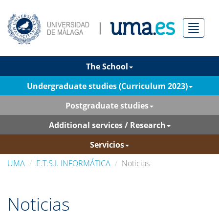
Menú
The School
Undergraduate studies (Curriculum 2023)
Postgraduate studies
Additional services / Research
Servicios
UMA
E.T.S.I. INFORMÁTICA
Noticias
Noticias