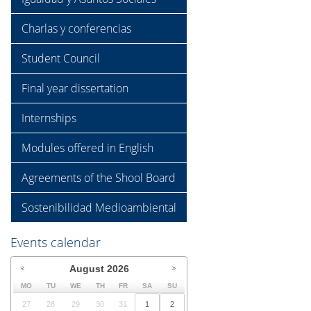
Charlas y conferencias
Student Council
Final year dissertation
Internships
Modules offered in English
Agreements of the Shool Board
Sostenibilidad Medioambiental
Events calendar
August
2026
MO
TU
WE
TH
FR
SA
SU
27
28
29
30
31
1
2