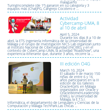
malagueño
TuringIncomplete (de 1º) ganaron en su categoría y 3
equipos más (ChatJPG, Cangrejo Cocotero e …
Actividad
Cybercamp-UMA, 8
al 10 de abril
April 5, 2024
Durante los días 8 a 10 de
abril, la ETS Ingeniería Informática de la Universidad de
Málaga y el Grupo de Investigación NICS Lab organizan junto
al Instituto Nacional de Ciberseguridad (INCIBE), y en el
contexto de CyberCamp-UMA, la actividad “Roadshow", una
experiencia itinerante que, durante 3 años, recorre la …
III edición O4G
March 10, 2024
El sábado 9 de marzo 150
niñas de entre 6 y 16
años participaron en la III
edición de los talleres
Oracle4Girls en Málaga
organizados por Oracle y
OracleWomenLeadership
(OWL), la Universidad de
Málaga, la E.T.S.I.
Informática, el departamento de Lenguajes y Ciencias de la
Computación y Málaga TechPark.Las chicas …