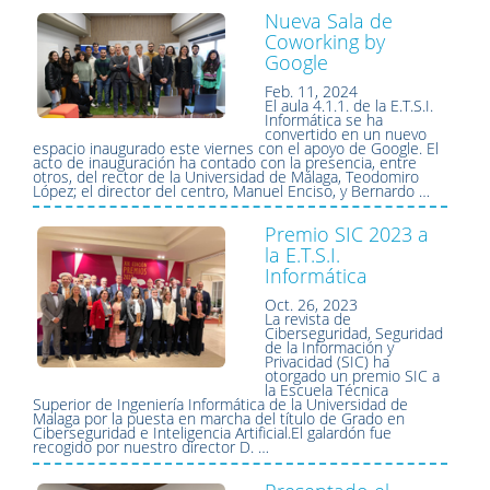
Nueva Sala de
Coworking by
Google
Feb. 11, 2024
El aula 4.1.1. de la E.T.S.I.
Informática se ha
convertido en un nuevo
espacio inaugurado este viernes con el apoyo de Google. El
acto de inauguración ha contado con la presencia, entre
otros, del rector de la Universidad de Málaga, Teodomiro
López; el director del centro, Manuel Enciso, y Bernardo …
Premio SIC 2023 a
la E.T.S.I.
Informática
Oct. 26, 2023
La revista de
Ciberseguridad, Seguridad
de la Información y
Privacidad (SIC) ha
otorgado un premio SIC a
la Escuela Técnica
Superior de Ingeniería Informática de la Universidad de
Malaga por la puesta en marcha del título de Grado en
Ciberseguridad e Inteligencia Artificial.El galardón fue
recogido por nuestro director D. …