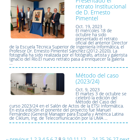
Presentado el
retrato Institucional
de D. Ernesto
Pimentel
Oct. 19, 2023
El miércoles 18 de
octubre ha sido
presentado el retrato
oficial del anterior Director
de la Escuela Tëcnica Superior de Ingeniería Informática, el
Profesor Dr. Ernesto Pimentel Sánchez (2012-2020). La
fotografía ha sido realizada por el fotógrafo, artista y galerista
Ignacio del Río.El nuevo retrato pasa a enriquecer la galería
…
Método del caso
(2023/24)
Oct. 9, 2023
El martes 3 de octubre se
celebró la edición del
Método del Caso del
curso 2023/24 en el Salón de Actos de la ETSI Informática.
En esta edición el ponente del proyecto fue Manuel
Fernández (General Manager para España y América Latina
de Ciklum, Ing. de Telecomunicación por la UMA …
‹‹ previous
1
2
3
4
5
6
7
8
9
10
11
12
...
24
25
26
27
next