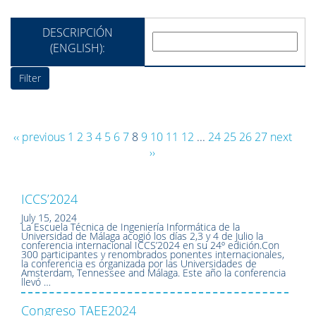
DESCRIPCIÓN
(ENGLISH):
‹‹ previous
1
2
3
4
5
6
7
8
9
10
11
12
...
24
25
26
27
next
››
ICCS’2024
July 15, 2024
La Escuela Técnica de Ingeniería Informática de la
Universidad de Málaga acogió los días 2,3 y 4 de Julio la
conferencia internacional ICCS’2024 en su 24º edición.Con
300 participantes y renombrados ponentes internacionales,
la conferencia es organizada por las Universidades de
Amsterdam, Tennessee and Málaga. Este año la conferencia
llevó …
Congreso TAEE2024