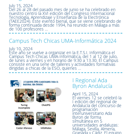
July 15, 2024
Del 26 al 28 del pasado mes de junio se ha celebrado en
nuestro centro la XVI edición del Congreso Internacional
Tecnología, Aprendizaje y Enseñanza de la Electrónica
(TAEE2024). Este evento bienal, que se viene celebrando de
forma continuada desde 1994, ha reunido en Málaga a más
de 100 profesores …
Campus Tech Chicas UMA-Informática 2024
July 10, 2024
Este año se vuelve a organizar en la E.T.S.I. Informática el
Campus Tech Chicas UMA-Informática, del 1 al 12 de julio,
de lunes a viernes y en horario de 9:30 a 13.30. El Campus
consiste en una serie de talleres y actividades formativas
dirigidas a chicas de la ESO, quienes …
I Regional Ada
Byron Andalucía
April 15, 2024
El viernes 12 se celebró la
I edición del regional de
Andalucía del concurso de
programación
interuniversitario Ada
Byron de forma
simultánea en 5
universidades andaluzas:
Málaga, Sevilla, Almería,
Granada y Cádiz. El equipo