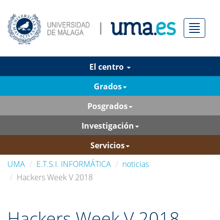
Menú
El centro
Grados
Posgrados
Investigación
Servicios
UMA
E.T.S.I. INFORMÁTICA
noticias
Hackers Week V 2018
Hackers Week V 2018