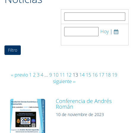
Buscar por:
Hoy
|
Fecha de publicación:
‹‹ previo
1
2
3
4
...
9
10
11
12
13
14
15
16
17
18
19
siguiente ››
Conferencia de Andrés
Román
10 de noviembre de 2023