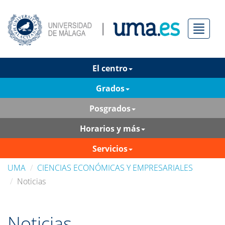
Menú
El centro
Grados
Posgrados
Horarios y más
Servicios
UMA
CIENCIAS ECONÓMICAS Y EMPRESARIALES
Noticias
Noticias