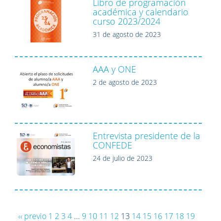
Libro de programación
académica y calendario
curso 2023/2024
31 de agosto de 2023
AAA y ONE
2 de agosto de 2023
Entrevista presidente de la
CONFEDE
24 de julio de 2023
‹‹ previo
1
2
3
4
...
9
10
11
12
13
14
15
16
17
18
19