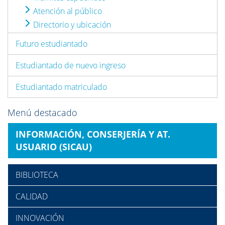
Atención al público
Directorio y ubicación
Futuro estudiantado
Estudiantado de nuevo ingreso
Estudiantado matriculado
Menú destacado
INFORMACIÓN, CONSERJERÍA Y AT.
USUARIO (SICAU)
BIBLIOTECA
CALIDAD
INNOVACIÓN