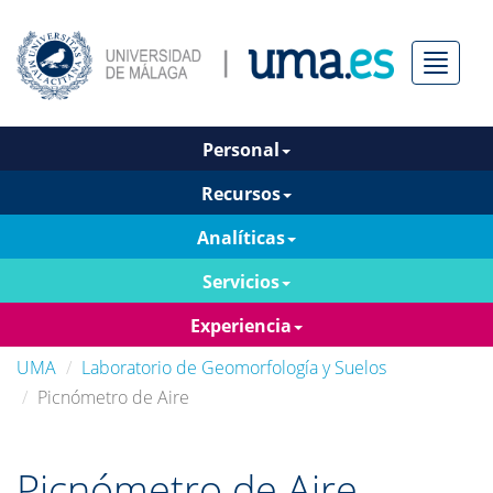
Menú
Personal
Recursos
Analíticas
Servicios
Experiencia
UMA
Laboratorio de Geomorfología y Suelos
Picnómetro de Aire
Picnómetro de Aire