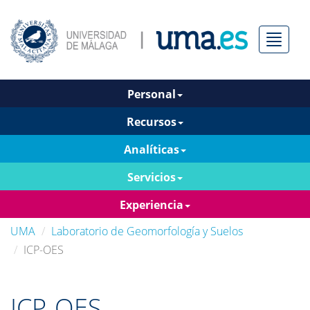
Menú
Personal
Recursos
Analíticas
Servicios
Experiencia
UMA
Laboratorio de Geomorfología y Suelos
ICP-OES
ICP-OES