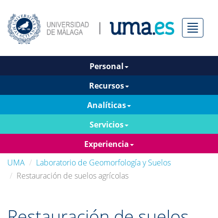
Menú
Personal
Recursos
Analíticas
Servicios
Experiencia
UMA
Laboratorio de Geomorfología y Suelos
Restauración de suelos agrícolas
Restauración de suelos