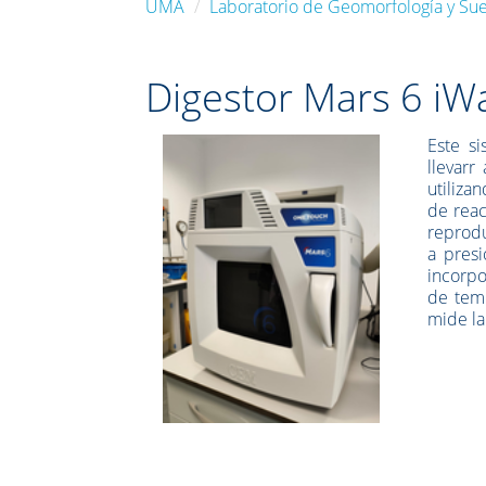
UMA
Laboratorio de Geomorfología y Sue
Digestor Mars 6 iW
Este s
llevarr
utiliza
de reac
reprodu
a presi
incorpo
de temp
mide la