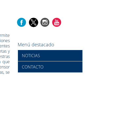
rmite
iones
Menú destacado
ientes
tas y
NOTICIAS
stras
h que
sensor
CONTACTO
as, se