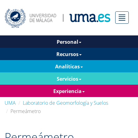
Menú
Personal
Recursos
Analíticas
Servicios
Experiencia
UMA
Laboratorio de Geomorfología y Suelos
Permeámetro
Permeámetro