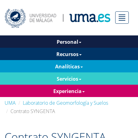
Menú
Personal
Recursos
Analíticas
Servicios
Experiencia
UMA
Laboratorio de Geomorfología y Suelos
Contrato SYNGENTA
Contrato SYNGENTA