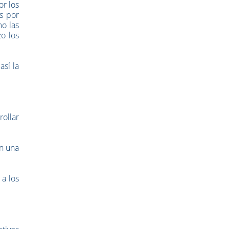
or los
s por
mo las
o los
así la
rollar
on una
 a los