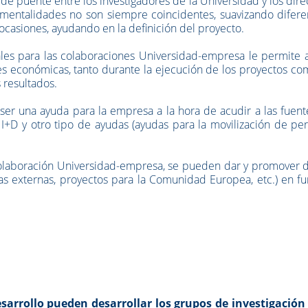
e puente entre los investigadores de la Universidad y los dire
y mentalidades no son siempre coincidentes, suavizando difere
 ocasiones, ayudando en la definición del proyecto.
ales para las colaboraciones Universidad-empresa le permite 
nes económicas, tanto durante la ejecución de los proyectos c
 resultados.
ser una ayuda para la empresa a la hora de acudir a las fuen
 I+D y otro tipo de ayudas (ayudas para la movilización de pe
colaboración Universidad-empresa, se pueden dar y promover 
ías externas, proyectos para la Comunidad Europea, etc.) en f
esarrollo pueden desarrollar los grupos de investigación