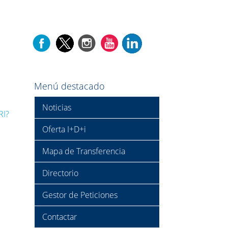
Menú destacado
Noticias
RI?
Oferta I+D+i
Mapa de Transferencia
Directorio
Gestor de Peticiones
Contactar