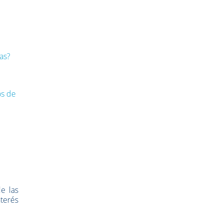
as?
os de
e las
nterés