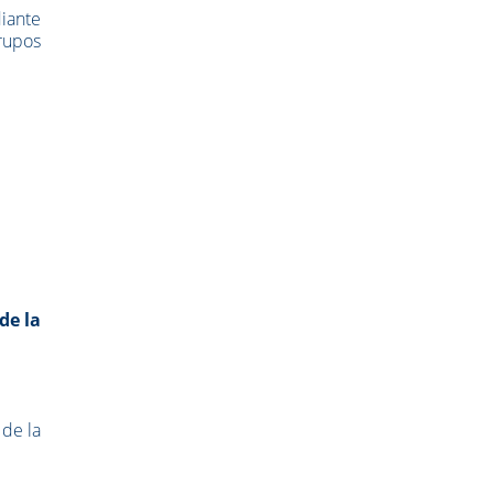
iante
rupos
de la
 de la