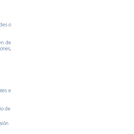
ades o
men de
ones,
ntes e
io de
usión