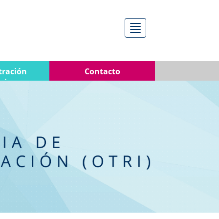
Menú
tración
Contacto
nica