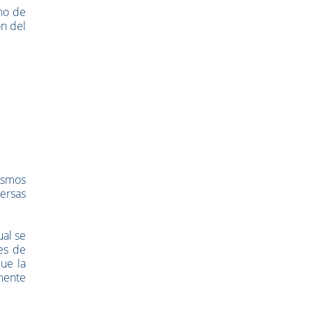
rno de
ón del
ismos
versas
ual se
es de
que la
mente