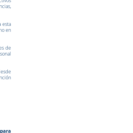
ctivos
ncias,
a esta
omo en
tes de
rsonal
desde
unción
 para