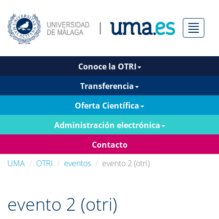
Menú
Conoce la OTRI
Transferencia
Oferta Científica
Administración electrónica
Contacto
UMA
OTRI
eventos
evento 2 (otri)
evento 2 (otri)