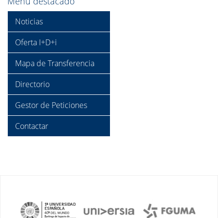
Menú destacado
Noticias
Oferta I+D+i
Mapa de Transferencia
Directorio
Gestor de Peticiones
Contactar