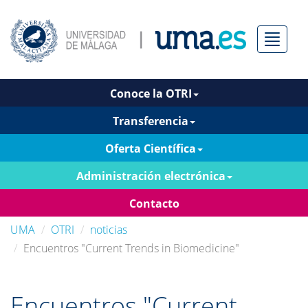
Menú
Conoce la OTRI
Transferencia
Oferta Científica
Administración electrónica
Contacto
UMA
OTRI
noticias
Encuentros "Current Trends in Biomedicine"
Encuentros "Current