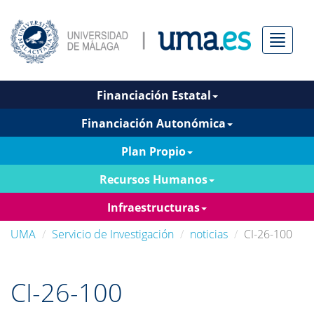
Menú
Financiación Estatal
Financiación Autonómica
Plan Propio
Recursos Humanos
Infraestructuras
UMA
Servicio de Investigación
noticias
CI-26-100
CI-26-100