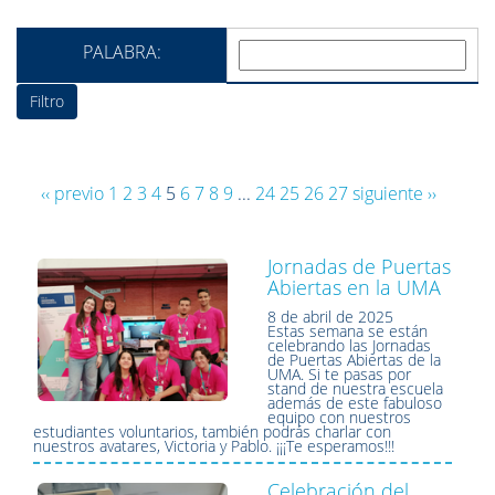
PALABRA:
‹‹ previo
1
2
3
4
5
6
7
8
9
...
24
25
26
27
siguiente ››
Jornadas de Puertas
Abiertas en la UMA
8 de abril de 2025
Estas semana se están
celebrando las Jornadas
de Puertas Abiertas de la
UMA. Si te pasas por
stand de nuestra escuela
además de este fabuloso
equipo con nuestros
estudiantes voluntarios, también podrás charlar con
nuestros avatares, Victoria y Pablo. ¡¡¡Te esperamos!!!
Celebración del