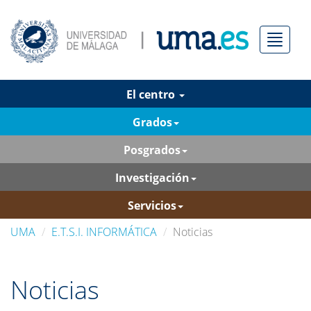
Menú
El centro
Grados
Posgrados
Investigación
Servicios
UMA
E.T.S.I. INFORMÁTICA
Noticias
Noticias