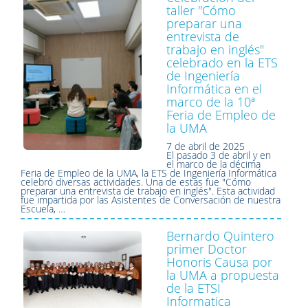
taller "Cómo
preparar una
entrevista de
trabajo en inglés"
celebrado en la ETS
de Ingeniería
Informática en el
marco de la 10ª
Feria de Empleo de
la UMA
7 de abril de 2025
El pasado 3 de abril y en
el marco de la décima
Feria de Empleo de la UMA, la ETS de Ingeniería Informática
celebró diversas actividades. Una de estas fue "Cómo
preparar una entrevista de trabajo en inglés". Esta actividad
fue impartida por las Asistentes de Conversación de nuestra
Escuela, …
Bernardo Quintero
primer Doctor
Honoris Causa por
la UMA a propuesta
de la ETSI
Informatica