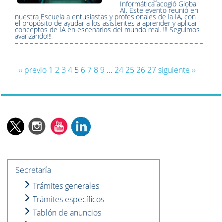
Informática acogió Global
AI. Este evento reunió en
nuestra Escuela a entusiastas y profesionales de la IA, con
el propósito de ayudar a los asistentes a aprender y aplicar
conceptos de IA en escenarios del mundo real. !!! Seguimos
avanzando!!!
‹‹ previo
1
2
3
4
5
6
7
8
9
...
24
25
26
27
siguiente ››
Secretaría
Trámites generales
Trámites específicos
Tablón de anuncios