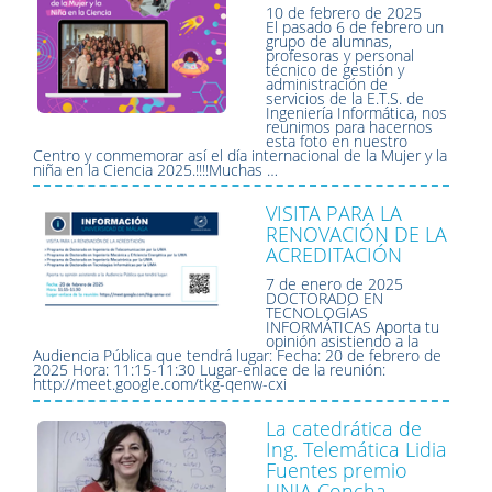
10 de febrero de 2025
El pasado 6 de febrero un
grupo de alumnas,
profesoras y personal
técnico de gestión y
administración de
servicios de la E.T.S. de
Ingeniería Informática, nos
reunimos para hacernos
esta foto en nuestro
Centro y conmemorar así el día internacional de la Mujer y la
niña en la Ciencia 2025.!!!!Muchas …
VISITA PARA LA
RENOVACIÓN DE LA
ACREDITACIÓN
7 de enero de 2025
DOCTORADO EN
TECNOLOGÍAS
INFORMÁTICAS Aporta tu
opinión asistiendo a la
Audiencia Pública que tendrá lugar: Fecha: 20 de febrero de
2025 Hora: 11:15-11:30 Lugar-enlace de la reunión:
http://meet.google.com/tkg-qenw-cxi
La catedrática de
Ing. Telemática Lidia
Fuentes premio
UNIA Concha