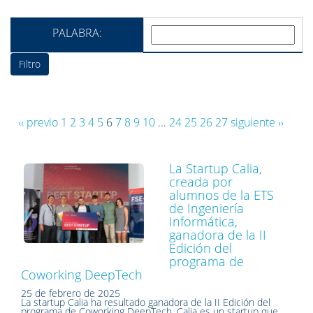
PALABRA:
‹‹ previo
1
2
3
4
5
6
7
8
9
10
...
24
25
26
27
siguiente ››
La Startup Calia,
creada por
alumnos de la ETS
de Ingeniería
Informática,
ganadora de la II
Edición del
programa de
Coworking DeepTech
25 de febrero de 2025
La startup Calia ha resultado ganadora de la II Edición del
programa de Coworking DeepTech. Calia es un startup que