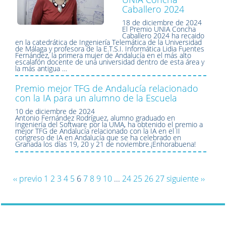
Caballero 2024
18 de diciembre de 2024
El Premio UNIA Concha
Caballero 2024 ha recaido
en la catedrática de Ingeniería Telemática de la Universidad
de Málaga y profesora de la E.T.S.I. Informática Lidia Fuentes
Fernández, la primera mujer de Andalucía en el más alto
escalafón docente de una universidad dentro de esta área y
la más antigua …
Premio mejor TFG de Andalucía relacionado
con la IA para un alumno de la Escuela
10 de diciembre de 2024
Antonio Fernández Rodríguez, alumno graduado en
Ingeniería del Software por la UMA, ha obtenido el premio a
mejor TFG de Andalucía relacionado con la IA en el II
congreso de IA en Andalucía que se ha celebrado en
Granada los días 19, 20 y 21 de noviembre.¡Enhorabuena!
‹‹ previo
1
2
3
4
5
6
7
8
9
10
...
24
25
26
27
siguiente ››