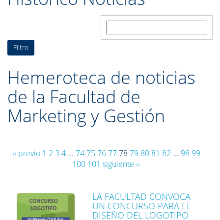
Buscar:
Hemeroteca de noticias
de la Facultad de
Marketing y Gestión
‹‹ previo
1
2
3
4
...
74
75
76
77
78
79
80
81
82
...
98
99
100
101
siguiente ››
LA FACULTAD CONVOCA
UN CONCURSO PARA EL
DISEÑO DEL LOGOTIPO