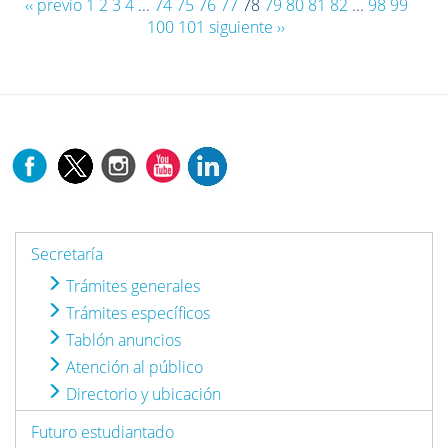
‹‹ previo
1
2
3
4
...
74
75
76
77
78
79
80
81
82
...
98
99
100
101
siguiente ››
Secretaría
Trámites generales
Trámites específicos
Tablón anuncios
Atención al público
Directorio y ubicación
Futuro estudiantado