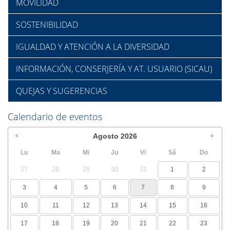
MOVILIDAD
SOSTENIBILIDAD
IGUALDAD Y ATENCIÓN A LA DIVERSIDAD
INFORMACIÓN, CONSERJERÍA Y AT. USUARIO (SICAU)
QUEJAS Y SUGERENCIAS
Calendario de eventos
Agosto
2026
Lu
Ma
Mi
Ju
Vi
Sá
Do
27
28
29
30
31
1
2
3
4
5
6
7
8
9
10
11
12
13
14
15
16
17
18
19
20
21
22
23