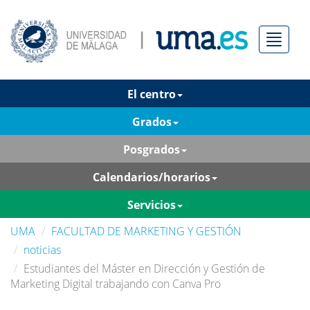
Menú
El centro
Grados
Posgrados
Calendarios/horarios
Servicios
UMA
FACULTAD DE MARKETING Y GESTIÓN
noticias
Estudiantes del Máster en Dirección y Gestión de
Marketing Digital trabajando con Canva Pro