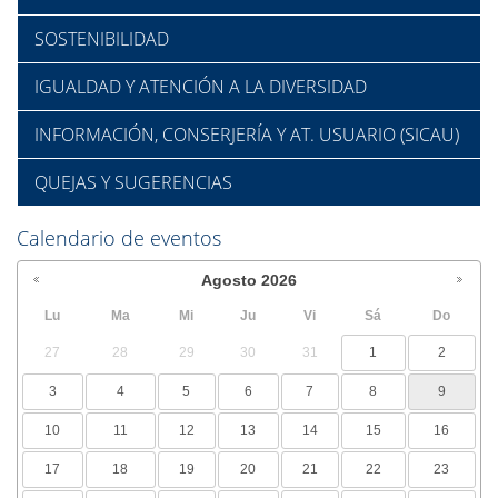
SOSTENIBILIDAD
IGUALDAD Y ATENCIÓN A LA DIVERSIDAD
INFORMACIÓN, CONSERJERÍA Y AT. USUARIO (SICAU)
QUEJAS Y SUGERENCIAS
Calendario de eventos
Agosto
2026
Lu
Ma
Mi
Ju
Vi
Sá
Do
27
28
29
30
31
1
2
3
4
5
6
7
8
9
10
11
12
13
14
15
16
17
18
19
20
21
22
23