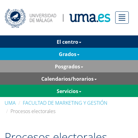
Menú
El centro
Grados
Posgrados
Calendarios/horarios
Servicios
UMA
FACULTAD DE MARKETING Y GESTIÓN
Procesos electorales
Procesos electorales