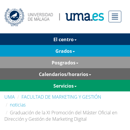
Menú
El centro
Grados
Posgrados
Calendarios/horarios
Servicios
UMA
FACULTAD DE MARKETING Y GESTIÓN
noticias
Graduación de la XI Promoción del Máster Oficial en
Dirección y Gestión de Marketing Digital