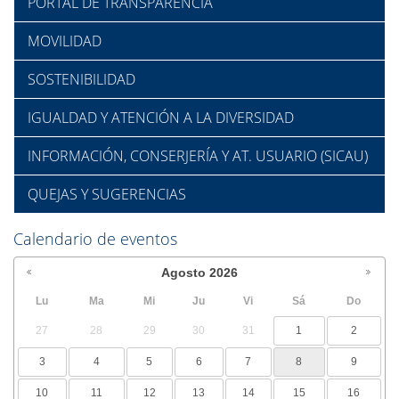
PORTAL DE TRANSPARENCIA
MOVILIDAD
SOSTENIBILIDAD
IGUALDAD Y ATENCIÓN A LA DIVERSIDAD
INFORMACIÓN, CONSERJERÍA Y AT. USUARIO (SICAU)
QUEJAS Y SUGERENCIAS
Calendario de eventos
Agosto
2026
Lu
Ma
Mi
Ju
Vi
Sá
Do
27
28
29
30
31
1
2
3
4
5
6
7
8
9
10
11
12
13
14
15
16