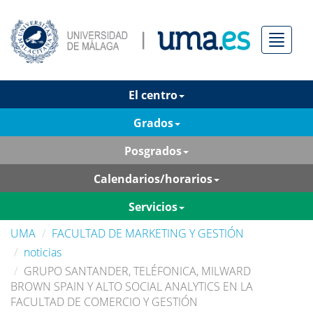
Menú
El centro
Grados
Posgrados
Calendarios/horarios
Servicios
UMA
FACULTAD DE MARKETING Y GESTIÓN
noticias
GRUPO SANTANDER, TELÉFONICA, MILWARD
BROWN SPAIN Y ALTO SOCIAL ANALYTICS EN LA
FACULTAD DE COMERCIO Y GESTIÓN