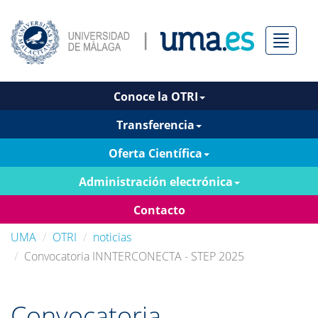
Menú
Conoce la OTRI
Transferencia
Oferta Científica
Administración electrónica
Contacto
UMA
OTRI
noticias
Convocatoria INNTERCONECTA - STEP 2025
Convocatoria