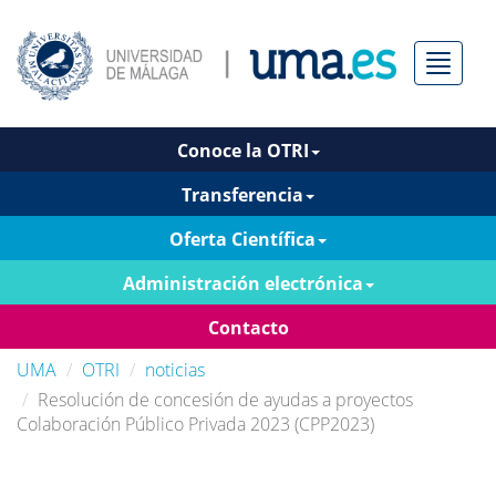
Menú
Conoce la OTRI
Transferencia
Oferta Científica
Administración electrónica
Contacto
UMA
OTRI
noticias
Resolución de concesión de ayudas a proyectos
Colaboración Público Privada 2023 (CPP2023)