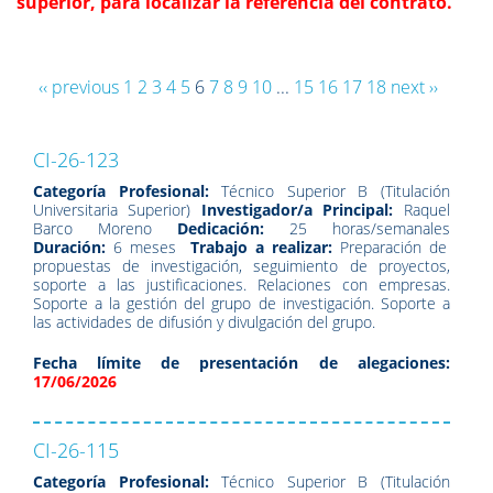
superior, para localizar la referencia del contrato.
‹‹ previous
1
2
3
4
5
6
7
8
9
10
...
15
16
17
18
next ››
CI-26-123
Categoría Profesional:
Técnico Superior B (Titulación
Universitaria Superior)
Investigador/a Principal:
Raquel
Barco Moreno
Dedicación:
25 horas/semanales
Duración:
6 meses
Trabajo a realizar:
Preparación de
propuestas de investigación, seguimiento de proyectos,
soporte a las justificaciones. Relaciones con empresas.
Soporte a la gestión del grupo de investigación. Soporte a
las actividades de difusión y divulgación del grupo.
Fecha límite de presentación de alegaciones:
17/06/2026
CI-26-115
Categoría Profesional:
Técnico Superior B (Titulación