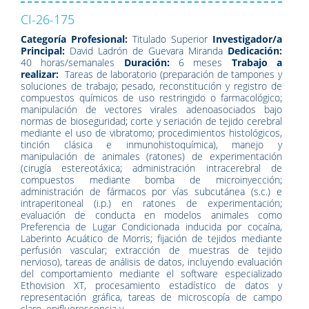
CI-26-175
Categoría Profesional:
Titulado Superior
Investigador/a
Principal:
David Ladrón de Guevara Miranda
Dedicación:
40 horas/semanales
Duración:
6 meses
Trabajo a
realizar:
Tareas de laboratorio (preparación de tampones y
soluciones de trabajo; pesado, reconstitución y registro de
compuestos químicos de uso restringido o farmacológico;
manipulación de vectores virales adenoasociados bajo
normas de bioseguridad; corte y seriación de tejido cerebral
mediante el uso de vibratomo; procedimientos histológicos,
tinción clásica e inmunohistoquímica), manejo y
manipulación de animales (ratones) de experimentación
(cirugía estereotáxica; administración intracerebral de
compuestos mediante bomba de microinyección;
administración de fármacos por vías subcutánea (s.c.) e
intraperitoneal (i.p.) en ratones de experimentación;
evaluación de conducta en modelos animales como
Preferencia de Lugar Condicionada inducida por cocaína,
Laberinto Acuático de Morris; fijación de tejidos mediante
perfusión vascular; extracción de muestras de tejido
nervioso), tareas de análisis de datos, incluyendo evaluación
del comportamiento mediante el software especializado
Ethovision XT, procesamiento estadístico de datos y
representación gráfica, tareas de microscopía de campo
claro, epifluorescencia y …