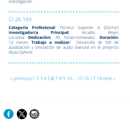
investigación.
CI-26-169
Categoría Profesional:
Técnico Superior A (Doctor)
Investigador/a Principal:
Arcadio Reyes
Lecuona
Dedicación:
40 horas/semanales
Duración:
12 meses
Trabajo a realizar:
Desarrollo de SW de
auralización y simulación de audio bianural en el proyecto
MusicSphere.
‹‹ previous
1
2
3
4
5
6
7
8
9
10
...
15
16
17
18
next ››