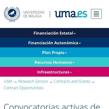
Menú
Financiación Estatal
Financiación Autonómica
Plan Propio
Recursos Humanos
Infraestructuras
UMA
→
Research Service
→
Contracts and Grants
→
Contract Opportunities
Convocatorias activas de