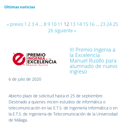
Últimas noticias
‹‹ previo
1
2
3
4
...
8
9
10
11
12
13
14
15
16
...
23
24
25
26
siguiente ››
III Premio Ingenia a
la Excelencia
Manuel Rusillo para
alumnado de nuevo
ingreso
6 de julio de 2020
Abierto plazo de solicitud hasta el 25 de septiembre.
Destinado a quienes inicien estudios de informática o
telecomunicación en las E.T.S. de Ingeniería Informática o en
la E.T.S. de Ingenieria de Telecomunicación de la Universidad
de Málaga.