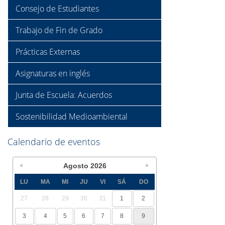
Consejo de Estudiantes
Trabajo de Fin de Grado
Prácticas Externas
Asignaturas en inglés
Junta de Escuela: Acuerdos
Sostenibilidad Medioambiental
Calendario de eventos
Agosto
2026
LU
MA
MI
JU
VI
SÁ
DO
27
28
29
30
31
1
2
3
4
5
6
7
8
9