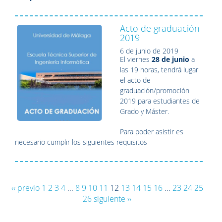
Acto de graduación
2019
6 de junio de 2019
El viernes
28 de junio
a
las 19 horas, tendrá lugar
el acto de
graduación/promoción
2019 para estudiantes de
Grado y Máster.
Para poder asistir es
necesario cumplir los siguientes requisitos
‹‹ previo
1
2
3
4
...
8
9
10
11
12
13
14
15
16
...
23
24
25
26
siguiente ››