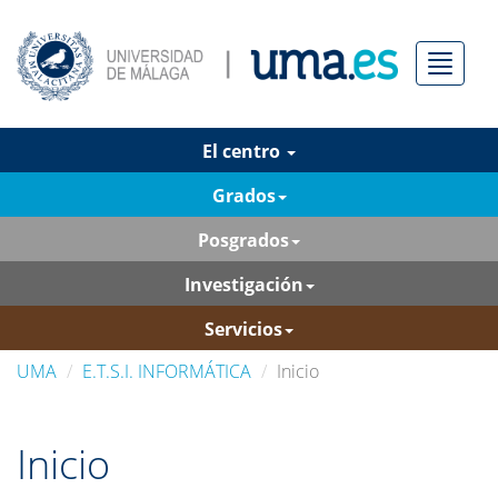
Menú
El centro
Grados
Posgrados
Investigación
Servicios
UMA
E.T.S.I. INFORMÁTICA
Inicio
Inicio