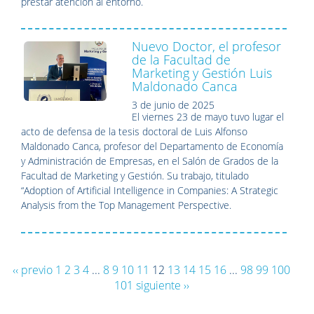
prestar atención al entorno.
Nuevo Doctor, el profesor
de la Facultad de
Marketing y Gestión Luis
Maldonado Canca
3 de junio de 2025
El viernes 23 de mayo tuvo lugar el
acto de defensa de la tesis doctoral de Luis Alfonso
Maldonado Canca, profesor del Departamento de Economía
y Administración de Empresas, en el Salón de Grados de la
Facultad de Marketing y Gestión. Su trabajo, titulado
“Adoption of Artificial Intelligence in Companies: A Strategic
Analysis from the Top Management Perspective.
‹‹ previo
1
2
3
4
...
8
9
10
11
12
13
14
15
16
...
98
99
100
101
siguiente ››