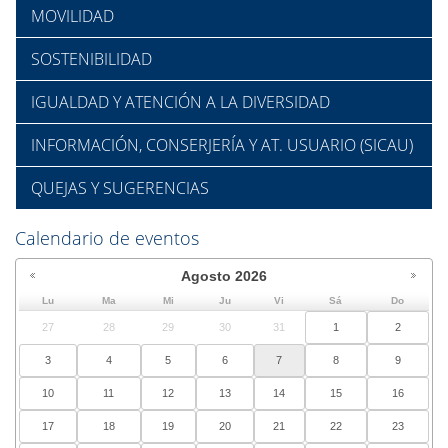
MOVILIDAD
SOSTENIBILIDAD
IGUALDAD Y ATENCIÓN A LA DIVERSIDAD
INFORMACIÓN, CONSERJERÍA Y AT. USUARIO (SICAU)
QUEJAS Y SUGERENCIAS
Calendario de eventos
Agosto
2026
Lu
Ma
Mi
Ju
Vi
Sá
Do
27
28
29
30
31
1
2
3
4
5
6
7
8
9
10
11
12
13
14
15
16
17
18
19
20
21
22
23