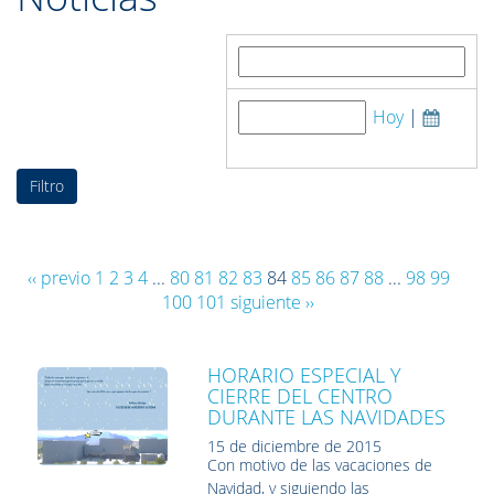
Buscar por:
Hoy
|
Fecha de publicación:
‹‹ previo
1
2
3
4
...
80
81
82
83
84
85
86
87
88
...
98
99
100
101
siguiente ››
HORARIO ESPECIAL Y
CIERRE DEL CENTRO
DURANTE LAS NAVIDADES
15 de diciembre de 2015
Con motivo de las vacaciones de
Navidad, y siguiendo las