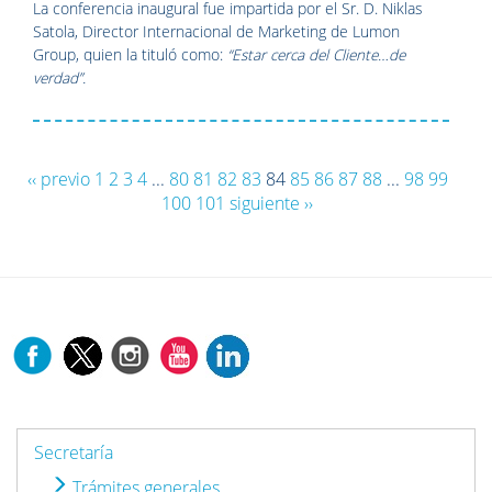
La conferencia inaugural fue impartida por el Sr. D. Niklas
Satola, Director Internacional de Marketing de Lumon
Group, quien la tituló como:
“Estar cerca del Cliente…de
verdad”.
‹‹ previo
1
2
3
4
...
80
81
82
83
84
85
86
87
88
...
98
99
100
101
siguiente ››
Secretaría
Trámites generales