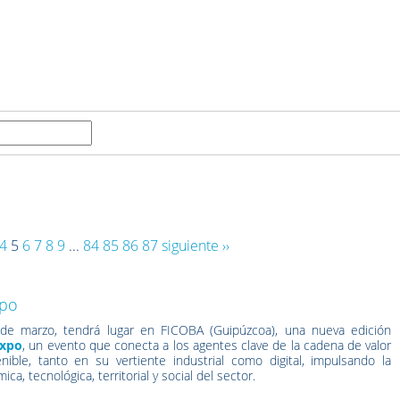
4
5
6
7
8
9
...
84
85
86
87
siguiente ››
xpo
de marzo, tendrá lugar en FICOBA (Guipúzcoa), una nueva edición
Expo
, un evento que conecta a los agentes clave de la cadena de valor
nible, tanto en su vertiente industrial como digital, impulsando la
a, tecnológica, territorial y social del sector.