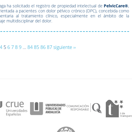
ga ha solicitado el registro de propiedad intelectual de
PelvicCare®
,
orientada a pacientes con dolor pélvico crónico (DPC), concebida como
ntaria al tratamiento clínico, especialmente en el ámbito de la
aje multidisciplinar del dolor.
4
5
6
7
8
9
...
84
85
86
87
siguiente ››