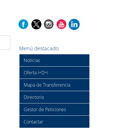
Menú destacado
Noticias
Oferta I+D+i
Mapa de Transferencia
Directorio
Gestor de Peticiones
Contactar