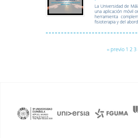
La Universidad de Mála
una aplicación móvil 
herramienta compleme
fisioterapia y del abord
‹‹ previo
1
2
3