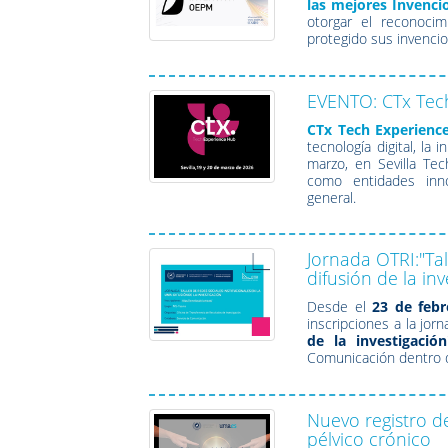
las mejores Invenci
otorgar el reconoci
protegido sus invenci
EVENTO: CTx Tec
CTx Tech Experienc
tecnología digital, la
marzo, en Sevilla Tec
como entidades innov
general.
Jornada OTRI:"Tal
difusión de la inv
Desde el
23 de febr
inscripciones a la jor
de la investigación
Comunicación dentro d
Nuevo registro de
pélvico crónico