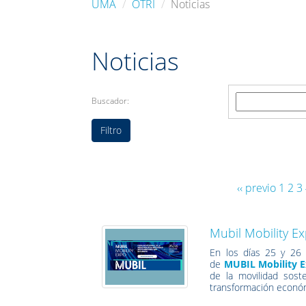
UMA
OTRI
Noticias
Noticias
Buscador:
‹‹ previo
1
2
3
Mubil Mobility E
En los días 25 y 26 
de
MUBIL Mobility 
de la movilidad soste
transformación económic