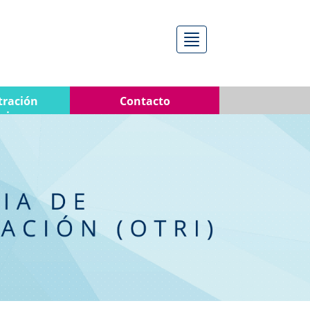
Menú
tración
Contacto
nica