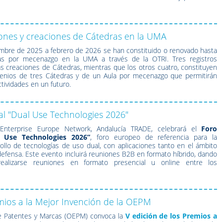
ones y creaciones de Cátedras en la UMA
embre de 2025 a febrero de 2026 se han constituido o renovado hasta
las por mecenazgo en la UMA a través de la OTRI. Tres registros
 creaciones de Cátedras, mientras que los otros cuatro, constituyen
enios de tres Cátedras y de un Aula por mecenazgo que permitirán
tividades en un futuro.
al "Dual Use Technologies 2026"
nterprise Europe Network, Andalucía TRADE,
celebrará el
Foro
l Use Technologies 2026”
, foro europeo de referencia para la
ollo de tecnologías de uso dual, con aplicaciones tanto en el ámbito
 defensa. Este evento incluirá reuniones B2B en formato híbrido, dando
ealizarse reuniones en formato presencial u online entre los
mios a la Mejor Invención de la OEPM
de Patentes y Marcas (OEPM) convoca la
V edición de los Premios a