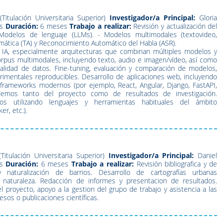
Titulación Universitaria Superior)
Investigador/a Principal:
Gloria
s
Duración:
6 meses
Trabajo a realizar:
Revisión y actualización del
Modelos de lenguaje (LLMs). - Modelos multimodales (textovideo,
omática (TA) y Reconocimiento Automático del Habla (ASR).
 IA, especialmente arquitecturas que combinan múltiples modelos y
corpus multimodales, incluyendo texto, audio e imagen/vídeo, así como
lidad de datos. Fine-tuning, evaluación y comparación de modelos,
rimentales reproducibles. Desarrollo de aplicaciones web, incluyendo
 frameworks modernos (por ejemplo, React, Angular, Django, FastAPI,
 demos tanto del proyecto como de resultados de investigación.
os utilizando lenguajes y herramientas habituales del ámbito
r, etc.).
Titulación Universitaria Superior)
Investigador/a Principal:
Daniel
s
Duración:
6 meses
Trabajo a realizar:
Revisión bibliografica y de
naturalización de barrios. Desarrollo de cartografías urbanas
 naturaleza. Redacción de informes y presentacion de resultados.
 proyecto, apoyo a la gestion del grupo de trabajo y asistencia a las
esos o publicaciones científicas.