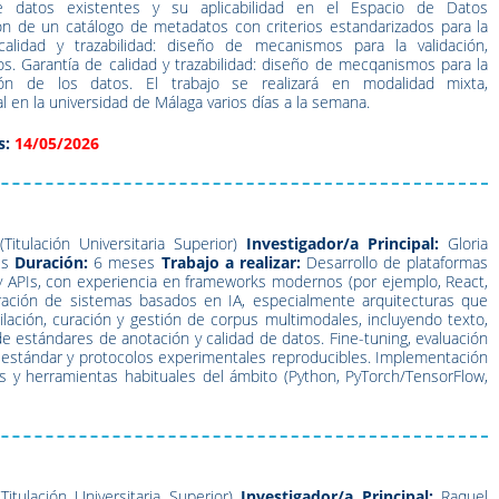
 datos existentes y su aplicabilidad en el Espacio de Datos
ión de un catálogo de metadatos con criterios estandarizados para la
calidad y trazabilidad: diseño de mecanismos para la validación,
os. Garantía de calidad y trazabilidad: diseño de mecqanismos para la
stión de los datos. El trabajo se realizará en modalidad mixta,
al en la universidad de Málaga varios días a la semana.
s:
14/05/2026
Titulación Universitaria Superior)
Investigador/a Principal:
Gloria
es
Duración:
6 meses
Trabajo a realizar:
Desarrollo de plataformas
y APIs, con experiencia en frameworks modernos (por ejemplo, React,
egración de sistemas basados en IA, especialmente arquitecturas que
lación, curación y gestión de corpus multimodales, incluyendo texto,
 estándares de anotación y calidad de datos. Fine-tuning, evaluación
 estándar y protocolos experimentales reproducibles. Implementación
es y herramientas habituales del ámbito (Python, PyTorch/TensorFlow,
Titulación Universitaria Superior)
Investigador/a Principal:
Raquel