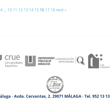
4
...
10
11
12
13
14
15
16
17
18
next ››
laga · Avda. Cervantes, 2. 29071 MÁLAGA · Tel. 952 13 1