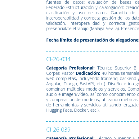
fuentes de datos: evaluación de bases de
Federado.Estructuración y calatogación: creac
clasificación y uso de datos. Garantía de 
interoperabilidad y correcta gestión de los dat
validación, interoperailidad y correcta ge
presencial/teletrabajo (Málaga-Sevilla). Presenci
Fecha límite de presentación de alegacione
CI-26-034
Categoría Profesional:
Técnico Superior B (
Corpas Pastor
Dedicación:
40 horas/semanal
web completas, incluyendo frontend, backend 
Angular, Django, FastAPI, etc.). Diseño e int
combinan múltiples modelos y servicios. Compi
audio e imagen/vídeo, así como conocimiento de
y comparación de modelos, utilizando métricas
de herramientas y servicios utilizando lenguaj
Hugging Face, Docker, etc.).
CI-26-039
Categoría Profesional:
Técnico Superior B (