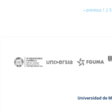
‹‹ previous
1
2
3
Universidad de Má