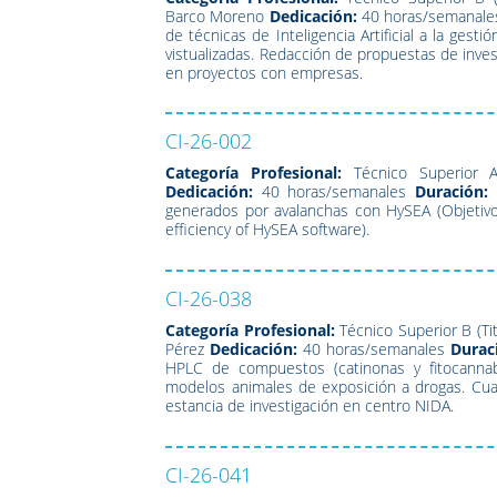
Barco Moreno
Dedicación:
40 horas/semanale
de técnicas de Inteligencia Artificial a la ges
vistualizadas. Redacción de propuestas de invest
en proyectos con empresas.
CI-26-002
Categoría Profesional:
Técnico Superior 
Dedicación:
40 horas/semanales
Duración:
generados por avalanchas con HySEA (Objetivo 
efficiency of HySEA software).
CI-26-038
Categoría Profesional:
Técnico Superior B (Ti
Pérez
Dedicación:
40 horas/semanales
Durac
HPLC de compuestos (catinonas y fitocannabi
modelos animales de exposición a drogas. Cuan
estancia de investigación en centro NIDA.
CI-26-041