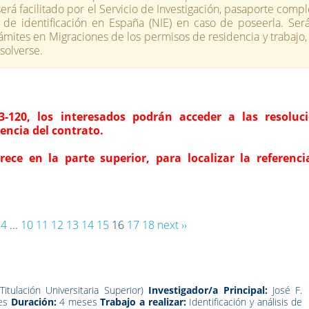
erá facilitado por el Servicio de Investigación, pasaporte compl
a de identificación en España (NIE) en caso de poseerla. Será
rámites en Migraciones de los permisos de residencia y trabajo, 
esolverse.
23-120, los interesados podrán acceder a las resoluc
encia del contrato.
ece en la parte superior, para localizar la referenci
4
...
10
11
12
13
14
15
16
17
18
next ››
Titulación Universitaria Superior)
Investigador/a Principal:
José F.
es
Duración:
4 meses
Trabajo a realizar:
Identificación y análisis de