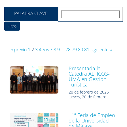
PALABRA CLAVE:
‹‹ previo
1
2
3
4
5
6
7
8
9
...
78
79
80
81
siguiente ››
Presentada la
Cátedra AEHCOS-
UMA en Gestión
Turística
20 de febrero de 2026
Jueves, 20 de febrero
11ª Feria de Empleo
de la Universidad
de Málaga